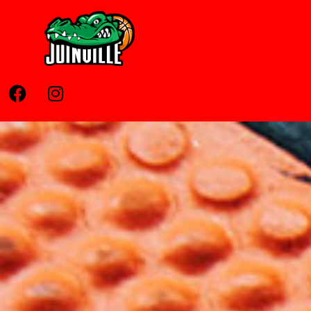
Home
Pages
News
Contato