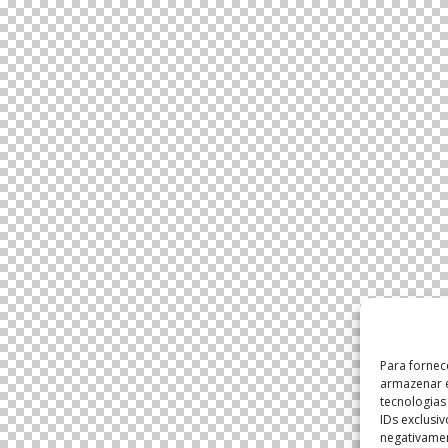
Para fornec
armazenar e
tecnologia
IDs exclusi
negativamen