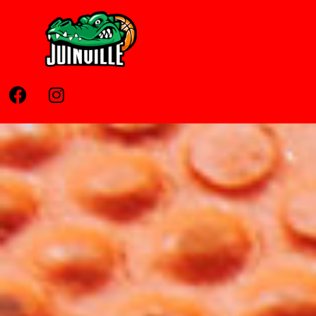
Home
Pages
News
Contato