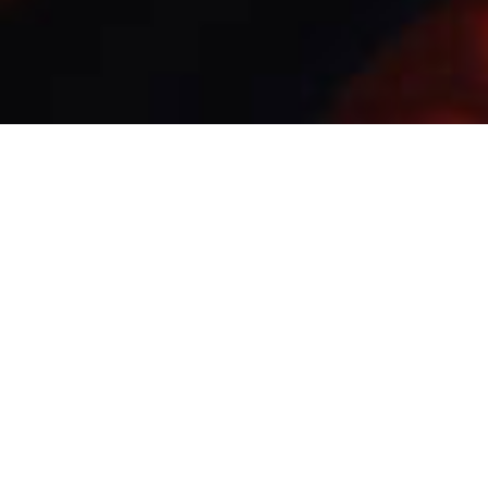
Esta Política de Cookies foi atualizada pela
última vez em setembro 28, 2023 e se aplica
a cidadãos e residentes legais permanentes
do Brasil.
1. Introdução
Nosso site,
https://basquetejoinville.com.br
(doravante: "o site") usa cookies e outras
tecnologias relacionadas (por conveniência
todas as tecnologias são referidas como
"cookies"). Os cookies também são
inseridos por terceiros que contratamos.