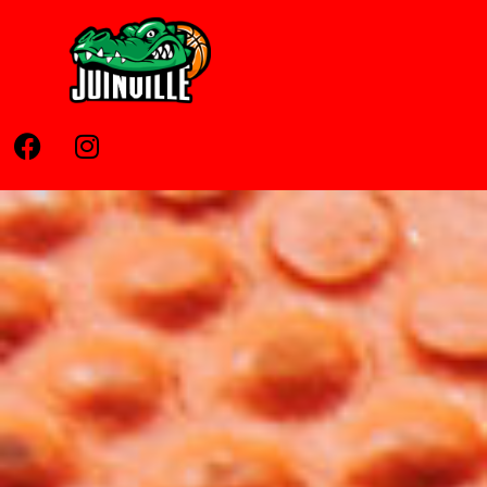
Home
Pages
News
Contato