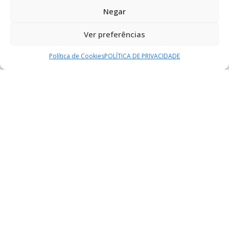
Negar
Ver preferências
Política de Cookies
POLÍTICA DE PRIVACIDADE​
junho 19, 2023
Ian Lima Ferreira
Titulos: Campeão carioca sub 17