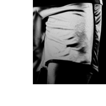
clubes do basquete
esportes e jogo