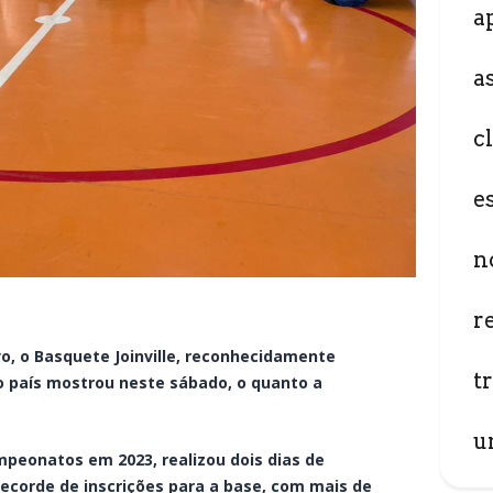
a
a
c
e
n
r
o, o Basquete Joinville, reconhecidamente
t
o país mostrou neste sábado, o quanto a
u
ampeonatos em 2023, realizou dois dias de
ecorde de inscrições para a base, com mais de