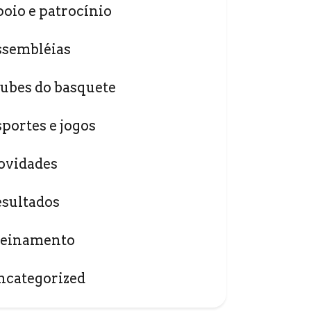
poio e patrocínio
ssembléias
lubes do basquete
sportes e jogos
ovidades
esultados
reinamento
ncategorized