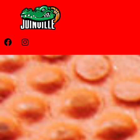
Home
Pages
News
Contato