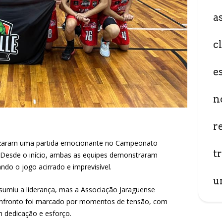
a
c
e
n
r
onizaram uma partida emocionante no Campeonato
t
. Desde o início, ambas as equipes demonstraram
do o jogo acirrado e imprevisível.
u
sumiu a liderança, mas a Associação Jaraguense
onfronto foi marcado por momentos de tensão, com
 dedicação e esforço.