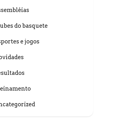
ssembléias
lubes do basquete
sportes e jogos
ovidades
esultados
reinamento
ncategorized