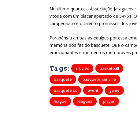
No último quarto, a Associação Jaraguense
vitória com um placar apertado de 54×51. O
campeonato e o talento promissor dos joven
Parabéns a ambas as equipes por essa emoc
memória dos fãs do basquete. Que o camp
emocionantes e momentos memoráveis par
Tags:
articles
basketball
basquete
basquete joinville
basquete sc
event
game
league
leagues
player