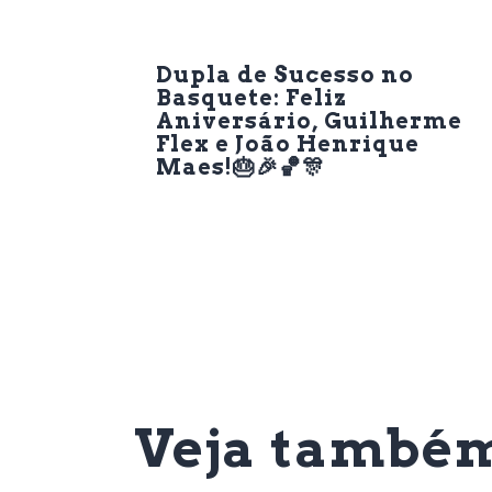
Previous Post
Dupla de Sucesso no
Basquete: Feliz
Aniversário, Guilherme
Flex e João Henrique
Maes!🎂🎉🏀🎊
Veja també