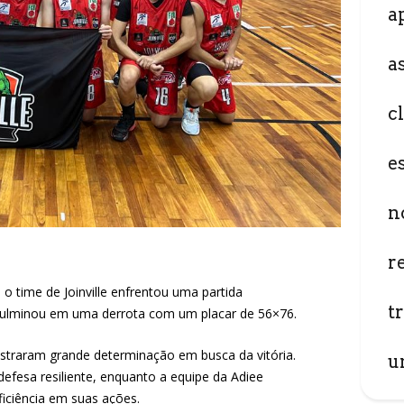
a
a
c
e
n
r
o time de Joinville enfrentou uma partida
t
 culminou em uma derrota com um placar de 56×76.
straram grande determinação em busca da vitória.
u
defesa resiliente, enquanto a equipe da Adiee
iciência em suas ações.