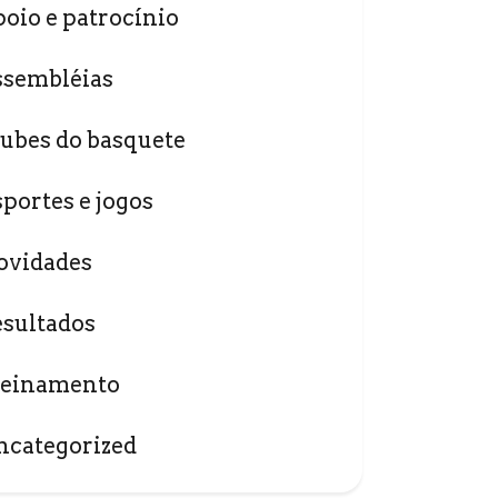
poio e patrocínio
ssembléias
lubes do basquete
sportes e jogos
ovidades
esultados
reinamento
ncategorized