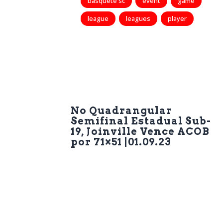
basquete sc
event
game
league
leagues
player
Previous Post
No Quadrangular
Semifinal Estadual Sub-
19, Joinville Vence ACOB
por 71×51 |01.09.23