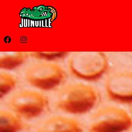
Home
Pages
News
Contato