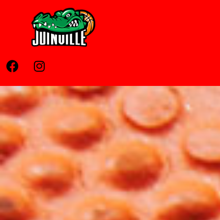
Home
Pages
News
Contato