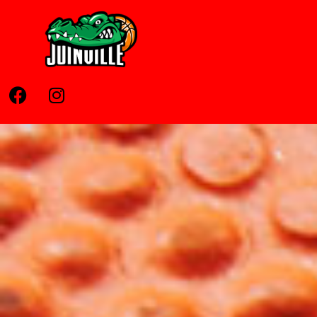
Home
Pages
News
Contato